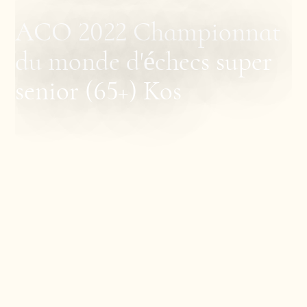
ACO 2022 Championnat
du monde d'échecs super
senior (65+) Kos