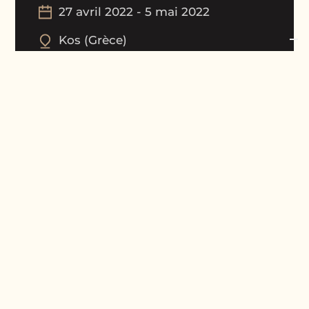
27 avril 2022
-
5 mai 2022
Kos
(
Grèce
)
Galerie de photos du tournoi
Galerie de la cérémonie de remise des p
Résultats
Groupe B :
2001 - 2200