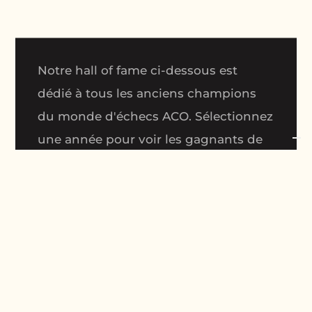
Notre hall of fame ci-dessous est
dédié à tous les anciens champions
du monde d'échecs ACO. Sélectionnez
une année pour voir les gagnants de
chaque groupe ainsi que les deuxième
et troisième places. Inscrivez-vous à
nos prochains événements
échiquéens et faites-vous un nom !